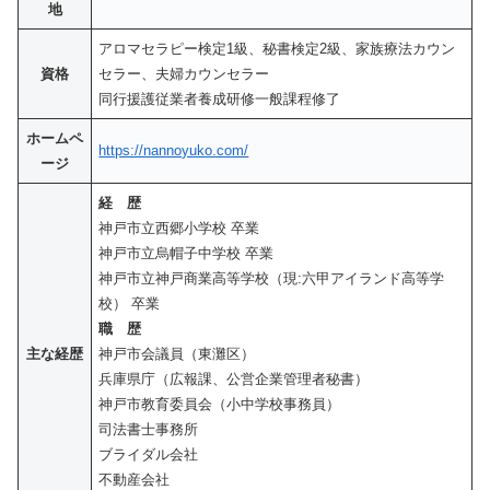
地
アロマセラピー検定1級、秘書検定2級、家族療法カウン
資格
セラー、夫婦カウンセラー
同行援護従業者養成研修一般課程修了
ホームペ
https://nannoyuko.com/
ージ
経 歴
神戸市立西郷小学校 卒業
神戸市立烏帽子中学校 卒業
神戸市立神戸商業高等学校（現:六甲アイランド高等学
校） 卒業
職 歴
主な経歴
神戸市会議員（東灘区）
兵庫県庁（広報課、公営企業管理者秘書）
神戸市教育委員会（小中学校事務員）
司法書士事務所
ブライダル会社
不動産会社