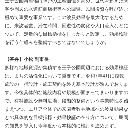
王子公園再整備は神戸の土地価値を高め、世代を超えた来
客や周辺の水道筋商店街等への回遊、民間投資を呼び込む
極めて重要な事業です。この波及効果を最大化するため
に、来訪者数、滞在時間、回遊性の変化や人口流入などに
ついて、定量的な目標指標をしっかりと設定し、効果検証
を行う仕組みを整備すべきではないでしょうか。
【答弁】小松 副市長
多様な地域資源が集積する王子公園周辺における効果検証
は、まちの活性化において重要です。令和7年4月に複数
施設の一括設計・施工契約を終え基本設計が進んでおりま
す。今後具体的な施設内容や規模が固まってまいりますの
で、有料施設や無料広場、段階的整備という事業特性を踏
まえつつ、エリア全体での来園者数や地域への波及効果な
どの具体的な目標指標・効果検証の在り方について、民間
の知見を導入し今年度から本格的に検討を進めます。