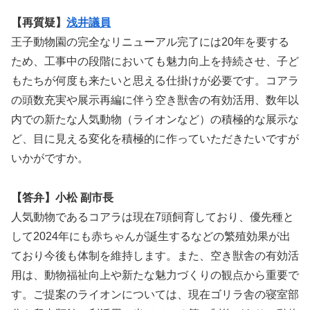
【再質疑】
浅井議員
王子動物園の完全なリニューアル完了には20年を要する
ため、工事中の段階においても魅力向上を持続させ、子ど
もたちが何度も来たいと思える仕掛けが必要です。コアラ
の頭数充実や展示再編に伴う空き獣舎の有効活用、数年以
内での新たな人気動物（ライオンなど）の積極的な展示な
ど、目に見える変化を積極的に作っていただきたいですが
いかがですか。
【答弁】小松 副市長
人気動物であるコアラは現在7頭飼育しており、優先種と
して2024年にも赤ちゃんが誕生するなどの繁殖効果が出
ており今後も体制を維持します。また、空き獣舎の有効活
用は、動物福祉向上や新たな魅力づくりの観点から重要で
す。ご提案のライオンについては、現在ゴリラ舎の寝室部