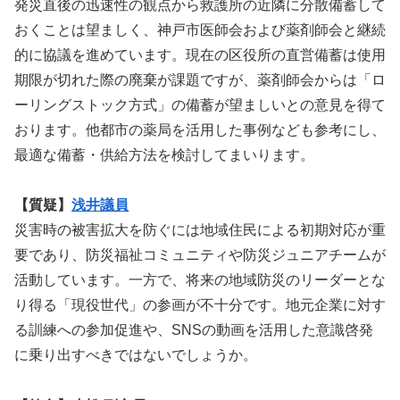
発災直後の迅速性の観点から救護所の近隣に分散備蓄して
おくことは望ましく、神戸市医師会および薬剤師会と継続
的に協議を進めています。現在の区役所の直営備蓄は使用
期限が切れた際の廃棄が課題ですが、薬剤師会からは「ロ
ーリングストック方式」の備蓄が望ましいとの意見を得て
おります。他都市の薬局を活用した事例なども参考にし、
最適な備蓄・供給方法を検討してまいります。
【質疑】
浅井議員
災害時の被害拡大を防ぐには地域住民による初期対応が重
要であり、防災福祉コミュニティや防災ジュニアチームが
活動しています。一方で、将来の地域防災のリーダーとな
り得る「現役世代」の参画が不十分です。地元企業に対す
る訓練への参加促進や、SNSの動画を活用した意識啓発
に乗り出すべきではないでしょうか。