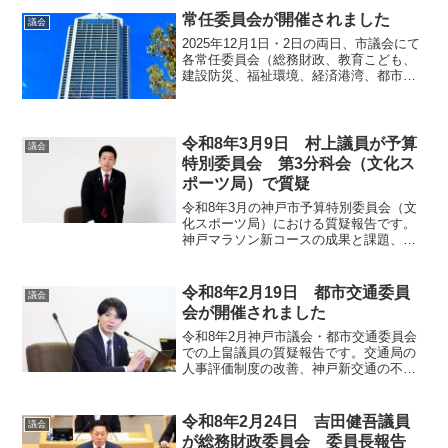
イルミネーション期間中の渋滞緩和策な
常任委員会が開催されました
議会
ど、地域の活性化に向けた取り組みにつ
2025年12月1日・2日の両日、市議会にて
いて議論しました。
各常任委員会（総務財政、教育こども、
建設防災、福祉環境、経済港湾、都市交
通）が開催されました。来年度予算や事
業計画、市民生活に関する重要課題など
について活発な質疑が行われた、審議の
概要をご報告します。
令和8年3月9日 村上議員が予算
議会
特別委員会 第3分科会（文化ス
ポーツ局）で質疑
令和8年3月の神戸市予算特別委員会（文
化スポーツ局）における質疑報告です。
神戸マラソン新コースの成果と課題、大
倉山エリアの再整備、アスリートのセカ
ンドキャリア支援、夏休みの体育施設無
料開放など、文化とスポーツを通じた市
令和8年2月19日 都市交通委員
議会
民サービス向上に関する議論の要点をご
会が開催されました
確認いただけます。
令和8年2月神戸市議会・都市交通委員会
での上畠議員の質疑報告です。交通局の
人事評価制度の改善、神戸新交通の不祥
事根絶とユニオンショップ協定の見直
し、市営住宅における外国人入居の適正
化と国への働きかけなど、安全・安心な
令和8年2月24日 吉田健吾議員
議会
市民生活を守るための議論をまとめまし
が総務財政委員会 委員長報告