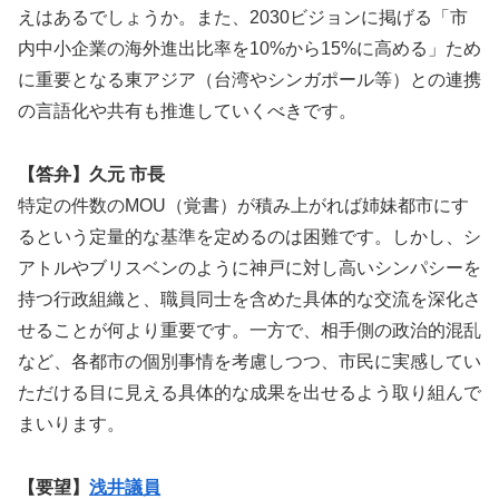
えはあるでしょうか。また、2030ビジョンに掲げる「市
内中小企業の海外進出比率を10%から15%に高める」ため
に重要となる東アジア（台湾やシンガポール等）との連携
の言語化や共有も推進していくべきです。
【答弁】久元 市長
特定の件数のMOU（覚書）が積み上がれば姉妹都市にす
るという定量的な基準を定めるのは困難です。しかし、シ
アトルやブリスベンのように神戸に対し高いシンパシーを
持つ行政組織と、職員同士を含めた具体的な交流を深化さ
せることが何より重要です。一方で、相手側の政治的混乱
など、各都市の個別事情を考慮しつつ、市民に実感してい
ただける目に見える具体的な成果を出せるよう取り組んで
まいります。
【要望】
浅井議員