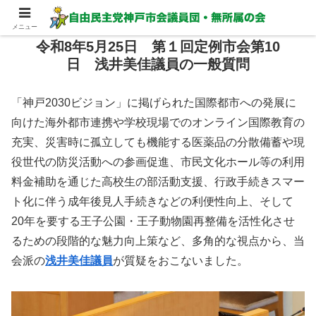
メニュー
令和8年5月25日 第１回定例市会第10
日 浅井美佳議員の一般質問
「神戸2030ビジョン」に掲げられた国際都市への発展に
向けた海外都市連携や学校現場でのオンライン国際教育の
充実、災害時に孤立しても機能する医薬品の分散備蓄や現
役世代の防災活動への参画促進、市民文化ホール等の利用
料金補助を通じた高校生の部活動支援、行政手続きスマー
ト化に伴う成年後見人手続きなどの利便性向上、そして
20年を要する王子公園・王子動物園再整備を活性化させ
るための段階的な魅力向上策など、多角的な視点から、当
会派の
浅井美佳議員
が質疑をおこないました。