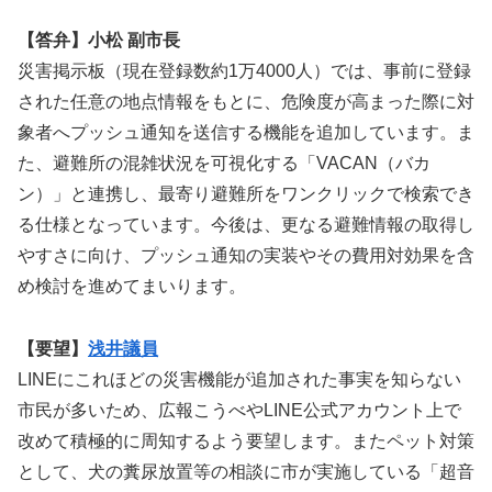
【答弁】小松 副市長
災害掲示板（現在登録数約1万4000人）では、事前に登録
された任意の地点情報をもとに、危険度が高まった際に対
象者へプッシュ通知を送信する機能を追加しています。ま
た、避難所の混雑状況を可視化する「VACAN（バカ
ン）」と連携し、最寄り避難所をワンクリックで検索でき
る仕様となっています。今後は、更なる避難情報の取得し
やすさに向け、プッシュ通知の実装やその費用対効果を含
め検討を進めてまいります。
【要望】
浅井議員
LINEにこれほどの災害機能が追加された事実を知らない
市民が多いため、広報こうべやLINE公式アカウント上で
改めて積極的に周知するよう要望します。またペット対策
として、犬の糞尿放置等の相談に市が実施している「超音