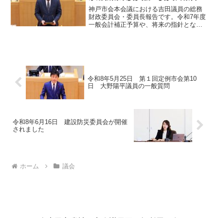
た。
神戸市会本会議における吉田議員の総務
財政委員会・委員長報告です。令和7年度
一般会計補正予算や、将来の指針となる
「第6次神戸市基本計画」の策定、180施
設の指定管理者の指定など、審査された
全5議案の概要とすべて原案可決となった
結果をまとめました。
令和8年5月25日 第１回定例市会第10
日 大野陽平議員の一般質問
令和8年6月16日 建設防災委員会が開催
されました
ホーム
議会