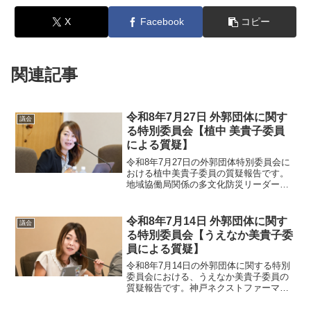
X
Facebook
コピー
関連記事
令和8年7月27日 外郭団体に関す
議会
る特別委員会【植中 美貴子委員
による質疑】
令和8年7月27日の外郭団体特別委員会に
おける植中美貴子委員の質疑報告です。
地域協働局関係の多文化防災リーダー育
成活動支援事業や、福祉局関係のしあわ
せの村におけるシルバーカレッジ運営等
を取り上げ、神戸市の地域防災力強化と
令和8年7月14日 外郭団体に関す
議会
市民福祉の向上に向けた事業の充実を当
る特別委員会【うえなか美貴子委
局へ求めました。
員による質疑】
令和8年7月14日の外郭団体に関する特別
委員会における、うえなか美貴子委員の
質疑報告です。神戸ネクストファーマー
制度による就農・移住の現状や、フルー
ツ・フラワーパークの来場者増の要因、