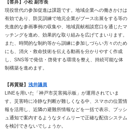
【答弁】小松 副市長
現役世代の参加促進は課題です。地域企業への働きかけは
有効であり、防災訓練で地元企業がブース出展をする等の
先進的な参画事例の収集や、地域貢献相談窓口を通じたマ
ッチングを進め、効果的な取り組みを広げてまいります。
また、時間的な制約等から訓練に参加しづらい方々のため
にも、消火・救命技術を伝える動画を分かりやすく作成
し、SNS等で発信・啓発する環境を整え、持続可能な体
制構築を進めます。
【再質疑】
浅井議員
LINEを用いた「神戸市災害掲示板」が運用されていま
す。災害時に冷静な判断が難しくなる中、スマホの位置情
報を活用し、近隣の避難所情報などを一括で表示、プッシ
ュ通知で案内するようなタイムリーで正確な配信システム
を検討できないでしょうか。