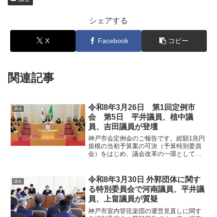
シェアする
X
Facebook
コピー
関連記事
令和8年3月26日 第1回定例市
議会
会 第5日 平井議員、植中議
員、吉田議員が登壇
神戸市会定例会のご報告です。総額1兆円
規模の当初予算案の可決（予算特別委員
会）をはじめ、議会改革の一環として成
立した議員旅費の「実費精算化」条例、
平和等に関する請願の審査結果につい
て、各委員長や提案議員からの活動内容
令和8年3月30日 外郭団体に関す
議会
や報告を詳しくお伝えします。
る特別委員会で河南議員、平井議
員、上畠議員が質疑
神戸市室内管弦楽団の運営見直しに関す