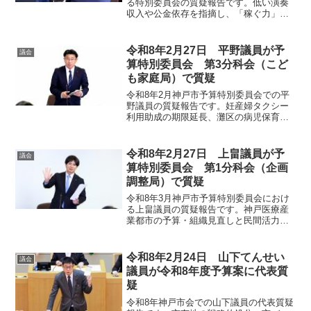
る特別委員会の質疑報告です。低い演奏
収入や公金依存を指摘し、「稼ぐ力」の
強化、マーケティング視点の導入、デジ
タル活用など、楽団が自立存続するため
の抜本的な経営改革と、公費支出に見合
令和8年2月27日 平野議員が予
議会
う市民への説明責任を厳しく求めまし
算特別委員会 第3分科会（こど
た。
も家庭局）で質疑
令和8年2月神戸市予算特別委員会での平
野議員の質疑報告です。妊産婦タクシー
利用助成の期限延長、灘区の病児保育空
白区の解消、産後ケア事業の利便性向
上、民間連携による子育て支援の広報、
社会的養護自立支援拠点の整備など、安
令和8年2月27日 上畠議員が予
議会
心して子育てできる環境づくりに向けた
算特別委員会 第1分科会（企画
議論をまとめました。
調整局）で質疑
令和8年3月神戸市予算特別委員会におけ
る上畠議員の質疑報告です。神戸医療産
業都市の予算・組織見直しと民間活力の
導入、イスラエル等とのスタートアップ
連携、芦屋市等との都市間連携の推進、
朝鮮学校への補助金見直しと拉致問題の
令和8年2月24日 山下てんせい
議会
啓発強化について、市政のあり方を問う
議員が令和8年度予算案に代表質
議論をまとめました。
疑
令和8年神戸市会での山下議員の代表質疑