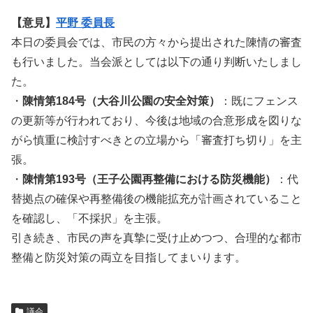
【意見】
平野 委員長
本日の委員会では、市民の方々から提出された陳情の審査
も行いました。当会派としては以下の通り判断いたしまし
た。
・
陳情第184号（大谷川公園の安全対策）
：既にフェンス
の更新等が行われており、今後は地域の合意形成を図りな
がら慎重に検討すべきとの立場から「審査打ち切り」を主
張。
・
陳情第193号（王子公園再整備における防災機能）
：代
替拠点の確保や再整備後の機能拡充が計画されていること
を確認し、「不採択」を主張。
引き続き、市民の声を真摯に受け止めつつ、合理的な都市
整備と防災対策の両立を目指してまいります。
議会