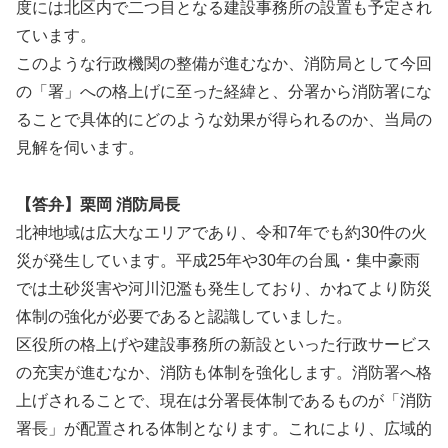
度には北区内で二つ目となる建設事務所の設置も予定され
ています。
このような行政機関の整備が進むなか、消防局として今回
の「署」への格上げに至った経緯と、分署から消防署にな
ることで具体的にどのような効果が得られるのか、当局の
見解を伺います。
【答弁】栗岡 消防局長
北神地域は広大なエリアであり、令和7年でも約30件の火
災が発生しています。平成25年や30年の台風・集中豪雨
では土砂災害や河川氾濫も発生しており、かねてより防災
体制の強化が必要であると認識していました。
区役所の格上げや建設事務所の新設といった行政サービス
の充実が進むなか、消防も体制を強化します。消防署へ格
上げされることで、現在は分署長体制であるものが「消防
署長」が配置される体制となります。これにより、広域的