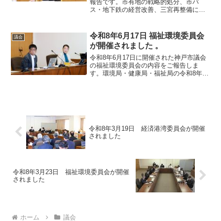
報告です。市有地の戦略的処分、市バ
ス・地下鉄の経営改善、三宮再整備に伴
う歩行者動線案内、認知症神戸モデルの
持続可能性、小学校給食無償化後の質の
充実など、神戸市の将来を見据えた重要
令和8年6月17日 福祉環境委員会
議会
課題に関する議論をまとめました。
が開催されました 。
令和8年6月17日に開催された神戸市議会
の福祉環境委員会の内容をご報告しま
す。環境局・健康局・福祉局の令和8年度
事業概要報告とあわせ、山下てんせい委
員によるエコノバ事業や高齢者の健康維
持について、植中雅子委員によるコンポ
スト普及や野生鳥獣対策などについての
質疑内容をまとめています。
令和8年3月19日 経済港湾委員会が開催
されました
令和8年3月23日 福祉環境委員会が開催
されました
ホーム
議会