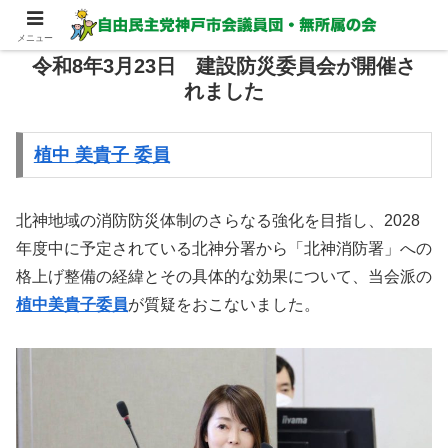
メニュー
令和8年3月23日 建設防災委員会が開催さ
れました
植中 美貴子 委員
北神地域の消防防災体制のさらなる強化を目指し、2028
年度中に予定されている北神分署から「北神消防署」への
格上げ整備の経緯とその具体的な効果について、当会派の
植中美貴子委員
が質疑をおこないました。