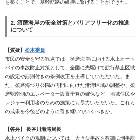
を築くことで、基幹航路の維持に繋げることができた。
2. 須磨海岸の安全対策とバリアフリー化の推進
について
【質疑】
松本委員
市民の安全を守る観点では、須磨海岸における水上オート
バイの事故防止対策として、全国に先駆けて航行禁止区域
の設定や罰則付きの条例改正を主導していただいた。ま
た、須磨海づり公園の再開に向けた港湾区域の調整や、須
磨駅南側のエレベーター設置予算の確保など、地域住民や
レジャー利用者のための施策にも尽力いただいた。これら
の成果を今後どのように引き継いでいくべきか。
【答弁】 長谷川港湾局長
水上バイクの規制については、大きな事故を教訓に刑事罰