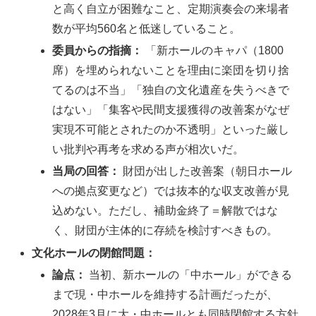
と高く自立が困難なこと、定期演奏会の来場者
数が平均560名と低迷していること。
委員からの指摘：
「新ホールのキャパ（1800
席）を埋められないことを理由に楽団を切り捨
てるのは不当」「独自の文化遺産を失うべきで
はない」「集客や民間支援獲得の改善案がなぜ
実現不可能とされたのか不透明」といった厳し
い批判や再考を求める声が相次いだ。
当局の回答：
財団が出した改善案（朝日ホール
への拠点変更など）では抜本的な収支改善が見
込めない。ただし、補助金終了＝解散ではな
く、財団が主体的に存続を検討すべきもの。
文化ホールの閉館問題：
論点：
当初、新ホールの「中ホール」ができる
まで現・中ホールを維持する計画だったが、
2028年3月に大・中ホールとも同時閉館する方針