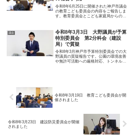
令和8年6月25日に開催された神戸市議会
の教育こども委員会の内容をご報告しま
す。教育委員会とこども家庭局からの報
告事項を中心に、教育環境の整備、教職
員の働き方改革、子育て支援の拡充、児
童虐待相談の現状と対策強化など、令和8
令和8年3月3日 大野議員が予算
議会
年度の重要施策について網羅的に解説し
特別委員会 第2分科会（建設
ています。
局）で質疑
令和8年3月神戸市予算特別委員会での大
野議員の質疑報告です。公園の環境改善
や無許可活動への厳格対応、トンネル等
への非破壊検査導入、岡本駅周辺の駐輪
場対策、スケボーパーク整備、山手幹線
の交通安全と伝統行事の両立など、市民
生活に直結する地域課題の議論をまとめ
ました。
令和8年3月19日 教育こども委員会が開
催されました
令和8年3月23日 建設防災委員会が開催
されました