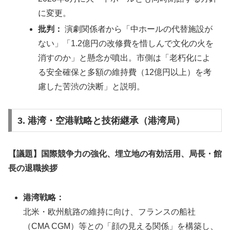
に変更。
批判：
演劇関係者から「中ホールの代替施設が
ない」「1.2億円の改修費を惜しんで文化の火を
消すのか」と懸念が噴出。市側は「老朽化によ
る安全確保と多額の維持費（12億円以上）を考
慮した苦渋の決断」と説明。
3. 港湾・空港戦略と技術継承（港湾局）
【議題】国際競争力の強化、埋立地の有効活用、局長・館
長の退職挨拶
港湾戦略：
北米・欧州航路の維持に向け、フランスの船社
（CMA CGM）等との「顔の見える関係」を構築し、