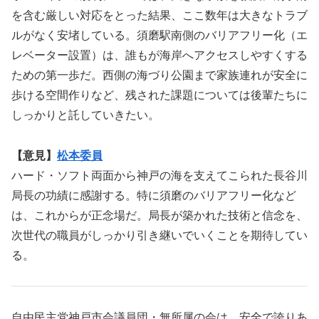
を含む厳しい対応をとった結果、ここ数年は大きなトラブ
ルがなく安堵している。須磨駅南側のバリアフリー化（エ
レベーター設置）は、誰もが海岸へアクセスしやすくする
ための第一歩だ。西側の海づり公園まで家族連れが安全に
歩ける空間作りなど、残された課題については後輩たちに
しっかりと託していきたい。
【意見】
松本委員
ハード・ソフト両面から神戸の海を支えてこられた長谷川
局長の功績に感謝する。特に須磨のバリアフリー化など
は、これからが正念場だ。局長が築かれた技術と信念を、
次世代の職員がしっかり引き継いでいくことを期待してい
る。
自由民主党神戸市会議員団・無所属の会は、安全で誇りあ