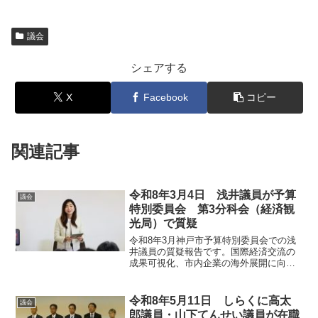
議会
シェアする
X
Facebook
コピー
関連記事
令和8年3月4日 浅井議員が予算
議会
特別委員会 第3分科会（経済観
光局）で質疑
令和8年3月神戸市予算特別委員会での浅
井議員の質疑報告です。国際経済交流の
成果可視化、市内企業の海外展開に向け
た伴走支援、台湾・高雄市との連携、
Amazon活用の出口戦略、環境に配慮した
インバウンド観光など、「稼ぐ神戸」実
令和8年5月11日 しらくに高太
議会
現に向けた議論をまとめました。
郎議員・山下てんせい議員が在職