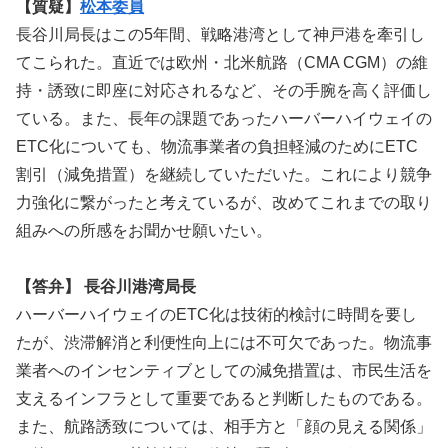
【質疑】
松本委員
長谷川局長はこの5年間、戦略港湾として神戸港を牽引し
てこられた。直近では欧州・北米航路（CMA CGM）の維
持・誘致に即座に対応されるなど、その手腕を高く評価し
ている。また、長年の課題であったハーバーハイウェイの
ETC化についても、物流事業者の負担軽減のためにETC
割引（減免措置）を継続していただいた。これにより競争
力強化に繋がったと考えているが、改めてこれまでの取り
組みへの所感をお聞かせ願いたい。
【答弁】 長谷川港湾局長
ハーバーハイウェイのETC化は技術的検討に時間を要し
たが、渋滞解消と利便性向上には不可欠であった。物流事
業者へのインセンティブとしての減免措置は、市民生活を
支えるインフラとして重要であると判断したものである。
また、航路誘致については、相手方と「顔の見える関係」