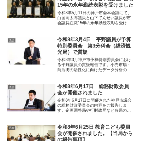
15年の永年勤続表彰を受けました
令和8年5月11日の神戸市会本会議にて、
白国高太郎議員と山下てんせい議員が市
会議員在職15年の永年勤続表彰を受けま
した。長年にわたる神戸市政発展と市民
福祉増進への功績が讃えられた本表彰の
概要と、両議員の新たな決意、市民の皆
令和8年3月4日 平野議員が予算
議会
様への感謝をお伝えします。
特別委員会 第3分科会（経済観
光局）で質疑
令和8年3月神戸市予算特別委員会におけ
る平野議員の質疑報告です。小売市場・
商店街の活性化に向けたデータ分析の共
有や成功事例の横展開、地域資産を守る
ための事業承継・M&A支援、中央卸売市
場の利用拡大など、地域経済の核を守る
令和8年6月17日 総務財政委員
議会
ための議論をまとめました。
会が開催されました
令和8年6月17日に開催された神戸市議会
の総務財政委員会の内容をご報告しま
す。企画調整局や行財政局など各局の令
和8年度事業概要と重要施策に関する報告
のほか、しらくに高太郎委員による請願
審査での非核三原則等に関する質疑（意
令和8年6月25日 教育こども委員
議会
見表明）の様子をまとめています。
会が開催されました。【当局から
の報告事項】