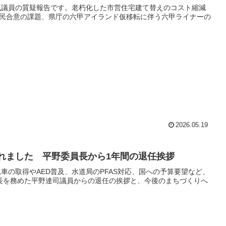
寛弘議員の質疑報告です。老朽化した市営住宅建て替えのコスト縮減
民合意の課題、県庁の六甲アイランド仮移転に伴う六甲ライナーの
2026.05.19
されました 平野委員長から1年間の退任挨拶
車の取得やAED普及、水道局のPFAS対応、国への予算要望など、
長を務めた平野達司議員からの退任の挨拶と、今後のまちづくりへ